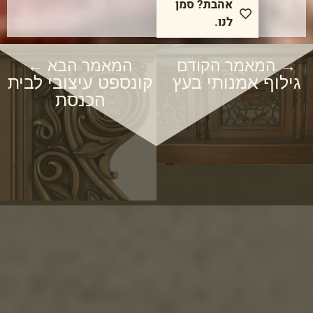
אהבת? סמן
לנו.
→ המאמר הקודם
המאמר הבא ←
גילוף אמנותי בעץ
קונספט עיצובי לבית
הכנסת