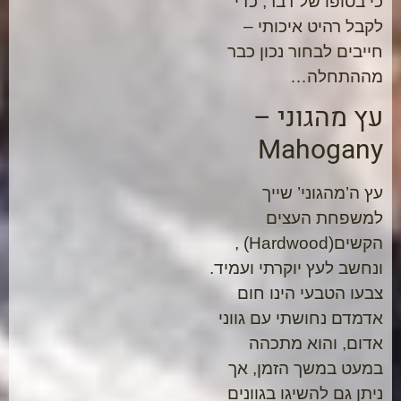
כי בסופו של דבר, כדי
לקבל רהיט איכותי –
חייבים לבחור נכון כבר
מההתחלה…
עץ מהגוני –
Mahogany
עץ ה’מהגוני’ שייך
למשפחת העצים
הקשים(Hardwood) ,
ונחשב לעץ יוקרתי ועמיד.
צבעו הטבעי הינו חום
אדמדם נחושתי עם גווני
אדום, והוא מתכהה
במעט במשך הזמן, אך
ניתן גם להשיגו בגוונים