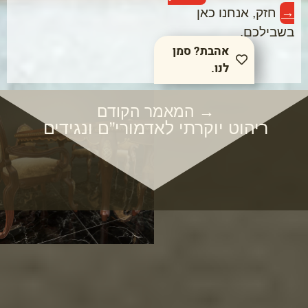
→
חזק, אנחנו כאן
בשבילכם.
אהבת? סמן
לנו.
→ המאמר הקודם
ריהוט יוקרתי לאדמורי”ם ונגידים