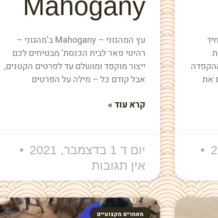
Mahogany
יד
עץ המהגוני – Mahogany ב’מהגוני –
ת
רהיטי פאר לבית הכנסת’ מבטיחים לכם
ההקפדה
ייצור מוקפד ומושלם עד לפרטים הקטנים,
 את
אבל קודם כל – מילה על הפרטים
קרא עוד »
יום ד 1 בדצמבר, 2021
אין תגובות
מאמרים מקצועיים