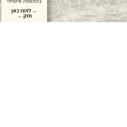
בהתאמה אישית!
← לחצו כאן
חזק →
שוט
היות
קשר