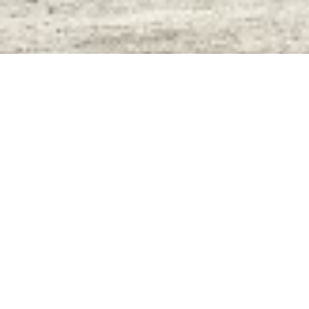
פ
פשוט להיות בקשר
ל
ב